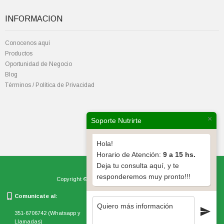
INFORMACION
Conocenos aquí
Productos
Oportunidad de Negocio
Blog
Términos / Política de Privacidad
×
Soporte Nutrirte
Hola!
Horario de Atención:
9 a 15 hs.
Deja tu consulta aquí, y te
responderemos muy pronto!!!
Copyright © Nutrirte Full Concentrate, 2026
Comunicate al:
AV Rafael Núñez 4535
Córdoba, Argentina CP500
351-6706742 (Whatsapp y
Llamadas)