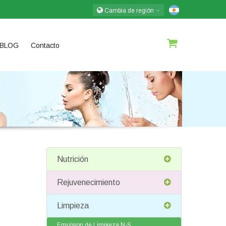
Cambia de región
BLOG
Contacto
Nutrición
Rejuvenecimiento
Limpieza
Emulsion de Limpieza N-S