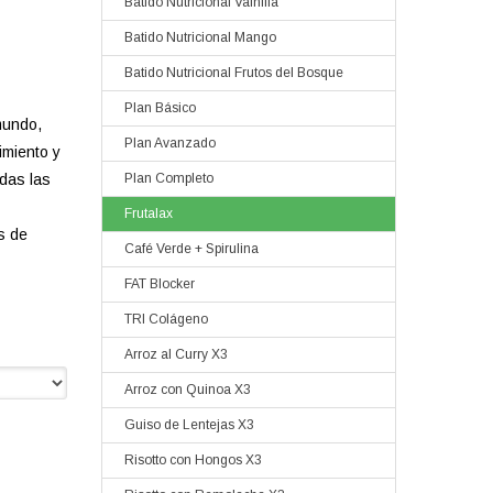
Batido Nutricional Vainilla
Batido Nutricional Mango
Batido Nutricional Frutos del Bosque
Plan Básico
mundo,
Plan Avanzado
imiento y
das las
Plan Completo
Frutalax
s de
Café Verde + Spirulina
FAT Blocker
TRI Colágeno
Arroz al Curry X3
Arroz con Quinoa X3
Guiso de Lentejas X3
Risotto con Hongos X3