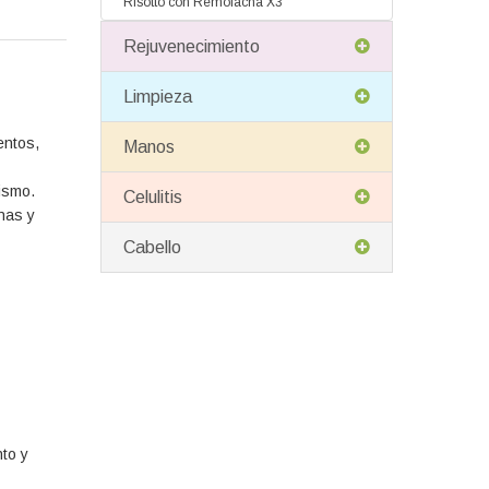
Risotto con Remolacha X3
Rejuvenecimiento
Limpieza
entos,
Manos
ismo.
Celulitis
nas y
Cabello
nto y